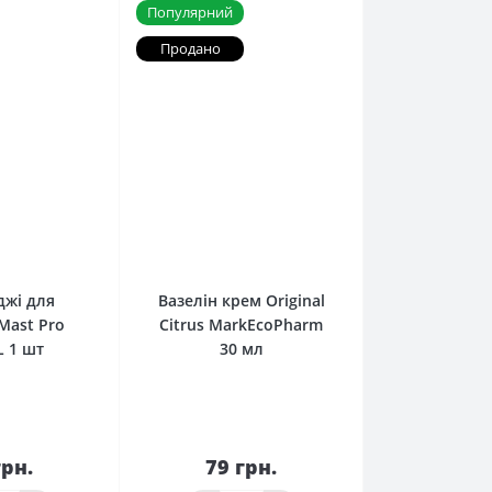
Популярний
Продано
0
0
джі для
Вазелін крем Original
Mast Pro
Citrus MarkEcoPharm
L 1 шт
30 мл
грн.
79 грн.