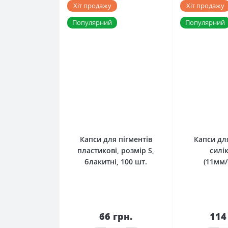
Хіт продажу
Хіт продажу
Популярний
Популярний
0
Капcи для пігментів
Капси дл
пластикові, розмір S,
силі
блакитні, 100 шт.
(11мм/
66 грн.
114