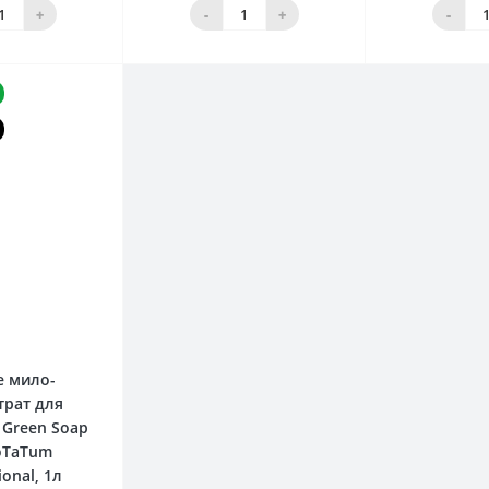
кошика
Нет в наличии
До 
+
-
+
-
0
е мило-
трат для
 Green Soap
oTaTum
ional, 1л