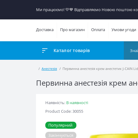
Ми працюємо! 💛​💙 Відправляємо Новою поштою кож
Доставка
Про магазин
Оплата
Умови угоди
Каталог товарів
Анестезія
Первинна анестезія крем анестетик J-CAIN Lid
Первинна анестезія крем анес
Наявність:
В наявності
Product Code: 30055
Популярний
Закінчується