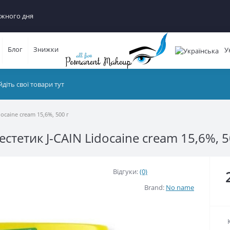
ного дня
Блог
Знижки
Ук
ocaine cream 15,6%, 500 г
тетик J-CAIN Lidocaine cream 15,6%, 500
Відгуки:
(0)
Brand:
No name