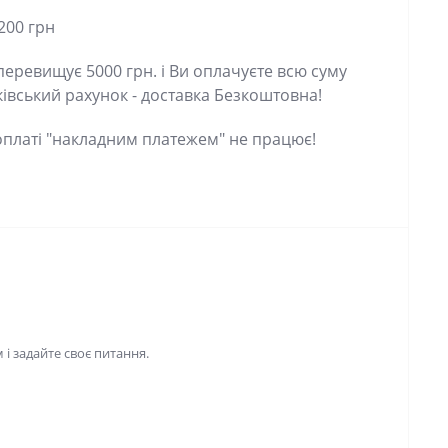
00 грн
евищує 5000 грн. і Ви оплачуєте всю суму
ський рахунок - доставка Безкоштовна!
латі "накладним платежем" не працює!
 задайте своє питання.