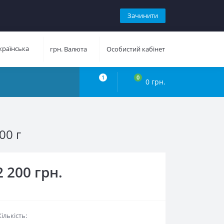
Зачинити
раїнська
грн.
Валюта
Особистий кабінет
1
0
0 грн.
 г
2 200 грн.
Кількість: