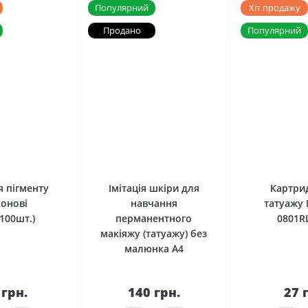
Популярний
Хіт продажу
Продано
Популярний
0
0
я пігменту
Імітація шкіри для
Картри
конові
навчання
татуажу 
100шт.)
перманентного
0801R
макіяжу (татуажу) без
малюнка А4
 грн.
140 грн.
27 