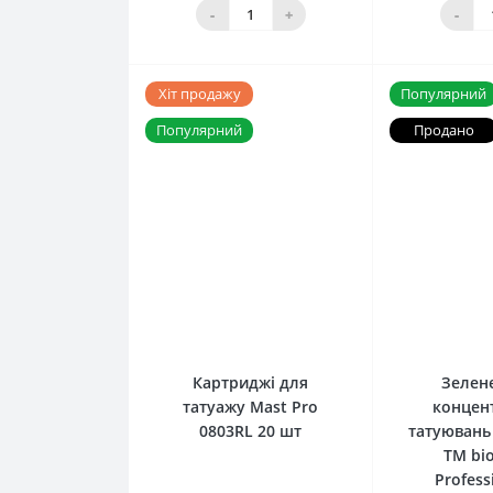
До кошика
До 
-
+
-
Хіт продажу
Популярний
Популярний
Продано
0
Картриджі для
Зелен
татуажу Mast Pro
концен
0803RL 20 шт
татуювань
ТМ bi
Profess