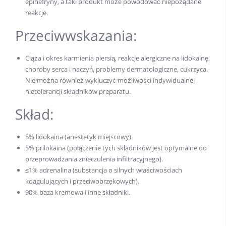
epinefryny, a taki produkt może powodować niepożądane
reakcje.
Przeciwwskazania:
Ciąża i okres karmienia piersią, reakcje alergiczne na lidokainę,
choroby serca i naczyń, problemy dermatologiczne, cukrzyca.
Nie można również wykluczyć możliwości indywidualnej
nietolerancji składników preparatu.
Skład:
5% lidokaina (anestetyk miejscowy).
5% prilokaina (połączenie tych składników jest optymalne do
przeprowadzania znieczulenia infiltracyjnego).
≤1% adrenalina (substancja o silnych właściwościach
koagulujących i przeciwobrzękowych).
90% baza kremowa i inne składniki.