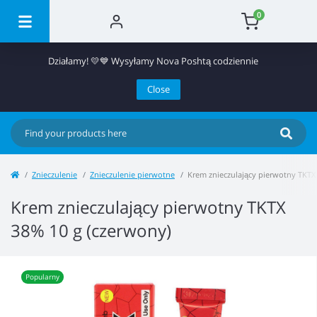
0
Działamy! 💛💙 Wysyłamy Nova Poshtą codziennie
Close
Znieczulenie
Znieczulenie pierwotne
Krem znieczulający pierwotny TKTX
Krem znieczulający pierwotny TKTX
38% 10 g (czerwony)
Popularny