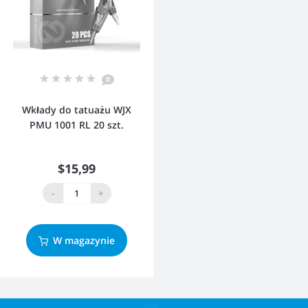
0
Wkłady do tatuażu WJX
PMU 1001 RL 20 szt.
$15,99
-
+
W magazynie