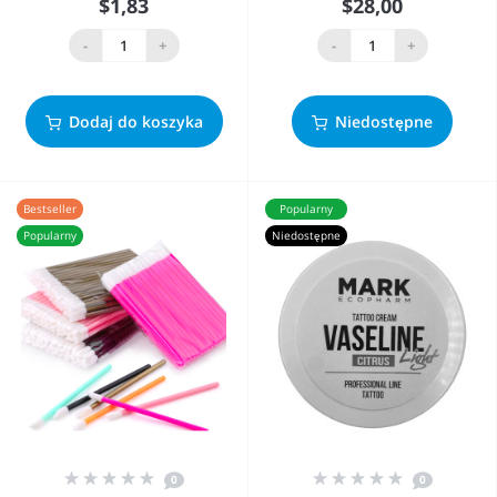
$1,83
$28,00
-
+
-
+
Dodaj do koszyka
Niedostępne
Bestseller
Popularny
Popularny
Niedostępne
0
0