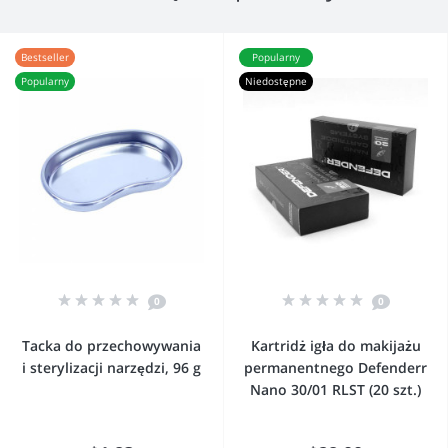
Bestseller
Popularny
Popularny
Niedostępne
0
0
Tacka do przechowywania
Kartridż igła do makijażu
i sterylizacji narzędzi, 96 g
permanentnego Defenderr
Nano 30/01 RLST (20 szt.)