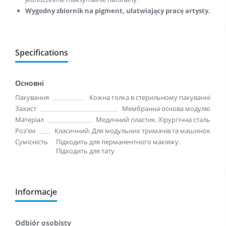
Wygodny zbiornik na pigment, ułatwiający pracę artysty.
Specifications
Основні
Пакування
Кожна голка в стерильному пакуванні
Захист
Мембранна основа модулю
Матеріал
Медичний пластик. Хірургічна сталь
Роз'єм
Класичний. Для модульних тримачів та машинок
Сумісність
Підходить для перманентного макіяжу.
Підходить для тату
Informacje
Odbiór osobisty