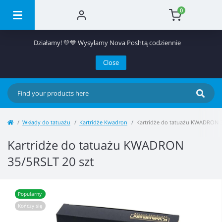
0
Działamy! 💛💙 Wysyłamy Nova Poshtą codziennie
Close
Wkłady do tatuażu
Kartridże Kwadron
Kartridże do tatuażu KWADRON 3
Kartridże do tatuażu KWADRON
35/5RSLT 20 szt
Popularny
Kończy się