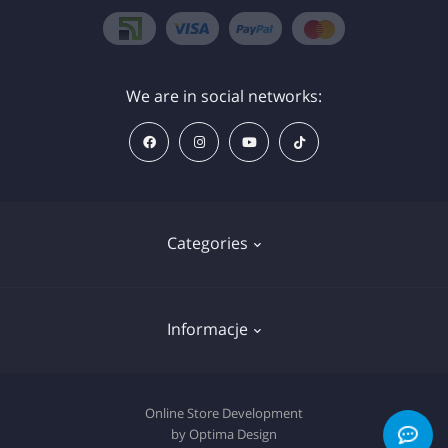
We are in social networks:
Categories
Znieczulenie
Informacje
Sprzęt
Wkłady do tatuażu
Deklaracja plików cookie
Online Store Development
Pigmenty
by Optima Design
Polityka prywatności