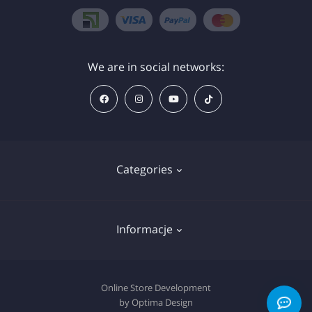
We are in social networks:
Categories
Znieczulenie
Informacje
Sprzęt
Wkłady do tatuażu
Deklaracja plików cookie
Online Store Development
Pigmenty
by Optima Design
Polityka prywatności