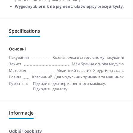
Wygodny zbiornik na pigment, ułatwiający pracę artysty.
Specifications
Основні
Пакування
Кожна голка в стерильному пакуванні
Захист
Мембранна основа модулю
Матеріал
Медичний пластик. Хірургічна сталь
Роз'єм
Класичний. Для модульних тримачів та машинок
Сумісність
Підходить для перманентного макіяжу.
Підходить для тату
Informacje
Odbiór osobisty