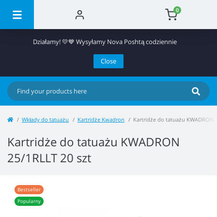
0
Działamy! 💛💙 Wysyłamy Nova Poshtą codziennie
Close
Wkłady do tatuażu
Kartridże Kwadron
Kartridże do tatuażu KWADRON 2
Kartridże do tatuażu KWADRON
25/1RLLT 20 szt
Bestseller
Popularny