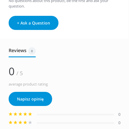
No questions about this product, be the first and ask your
question.
+ Ask a Question
Reviews
0
0
/ 5
average product rating
Napisz opinię
0
0