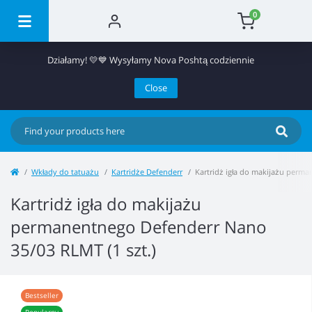
0
Działamy! 💛💙 Wysyłamy Nova Poshtą codziennie
Close
Wkłady do tatuażu
Kartridże Defenderr
Kartridż igła do makijażu perma
Kartridż igła do makijażu
permanentnego Defenderr Nano
35/03 RLMT (1 szt.)
Bestseller