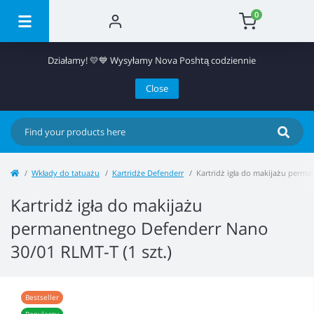
0
Działamy! 💛💙 Wysyłamy Nova Poshtą codziennie
Close
Wkłady do tatuażu
Kartridże Defenderr
Kartridż igła do makijażu perma
Kartridż igła do makijażu
permanentnego Defenderr Nano
30/01 RLMT-T (1 szt.)
Bestseller