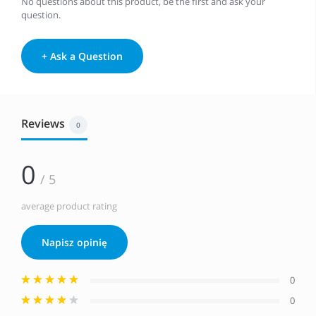
No questions about this product, be the first and ask your
question.
+ Ask a Question
Reviews
0
0
/ 5
average product rating
Napisz opinię
0
0