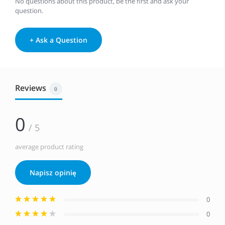
No questions about this product, be the first and ask your
question.
+ Ask a Question
Reviews
0
0
/ 5
average product rating
Napisz opinię
0
0