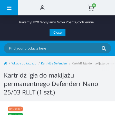
0
Działamy! 💛💙 Wysyłamy Nova Poshtą codziennie
Close
Wkłady do tatuażu
Kartridże Defenderr
Kartridż igła do makijażu perma
Kartridż igła do makijażu
permanentnego Defenderr Nano
25/03 RLLT (1 szt.)
Bestseller