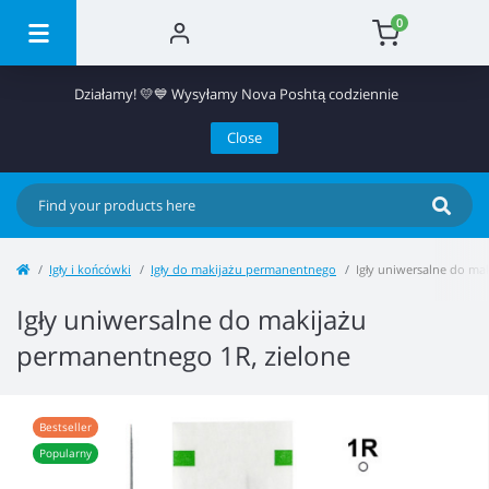
0
Działamy! 💛💙 Wysyłamy Nova Poshtą codziennie
Close
Igły i końcówki
Igły do makijażu permanentnego
Igły uniwersalne do ma
Igły uniwersalne do makijażu
permanentnego 1R, zielone
Bestseller
Popularny