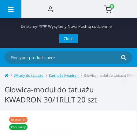
0
Działamy! 💛💙 Wysyłamy Nova Poshtą codziennie
Close
Wkłady do tatuażu
Kartridże Kwadron
Głowica-moduł do tatuażu KWAD
Głowica-moduł do tatuażu
KWADRON 30/1RLLT 20 szt
Bestseller
Popularny