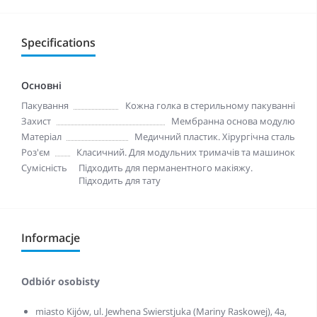
Specifications
Основні
Пакування
Кожна голка в стерильному пакуванні
Захист
Мембранна основа модулю
Матеріал
Медичний пластик. Хірургічна сталь
Роз'єм
Класичний. Для модульних тримачів та машинок
Сумісність
Підходить для перманентного макіяжу.
Підходить для тату
Informacje
Odbiór osobisty
miasto Kijów, ul. Jewhena Swierstjuka (Mariny Raskowej), 4a,