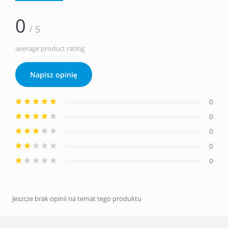
0
/ 5
average product rating
Napisz opinię
0
0
0
0
0
Jeszcze brak opinii na temat tego produktu