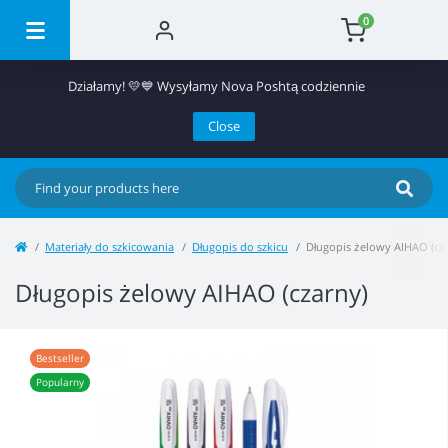
0
Działamy! 💛💙 Wysyłamy Nova Poshtą codziennie
Close
Materiały do ​​szkicowania
Długopis do szkicu
Długopis żelowy AIHAO (cz
Długopis żelowy AIHAO (czarny)
Bestseller
Popularny