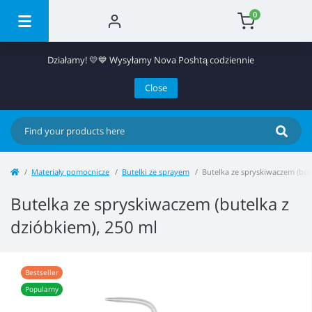
0
Działamy! 💛💙 Wysyłamy Nova Poshtą codziennie
Close
Materiały pomocnicze
Butelki ze sprayem
Butelka ze spryskiwaczem (but
Butelka ze spryskiwaczem (butelka z
dzióbkiem), 250 ml
Bestseller
Popularny