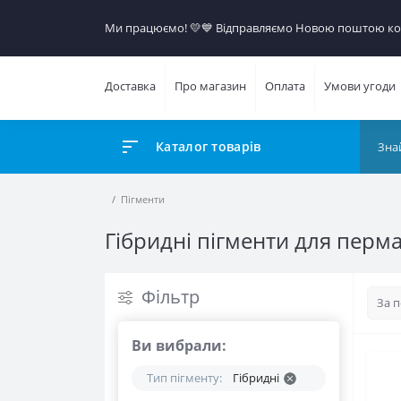
Ми працюємо! 💛​💙 Відправляємо Новою поштою кож
Доставка
Про магазин
Оплата
Умови угоди
Каталог товарів
Пігменти
Гібридні пігменти для перман
Фільтр
Ви вибрали:
Тип пігменту:
Гібридні