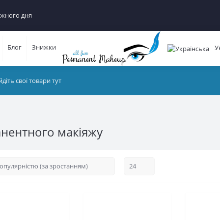
ного дня
Блог
Знижки
Ук
ентного макіяжу