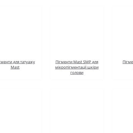
гменти для татуажу
Пігменти Mast SMP для
Пігменти
Mast
мікропігментації шкіри
голови