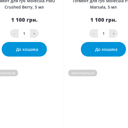
гмент для губ Molecula PMU
Пігмент для губ Molecula 
Crushed Berry, 5 мл
Marsala, 5 мл
1 100 грн.
1 100 грн.
-
+
-
+
До кошика
До кошика
нчується
Закінчується