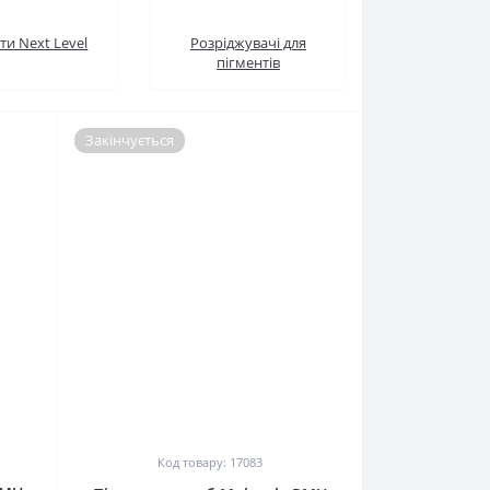
ти Next Level
Розріджувачі для
пігментів
Закінчується
0
Код товару: 17083