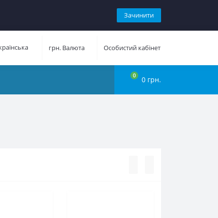
Зачинити
раїнська
грн.
Валюта
Особистий кабінет
0
0 грн.