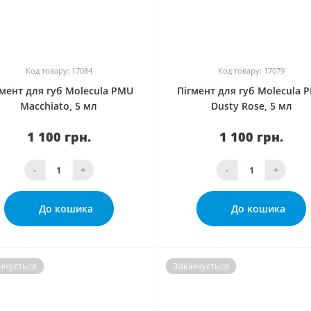
0
0
Код товару: 17084
Код товару: 17079
гмент для губ Molecula PMU
Пігмент для губ Molecula 
Macchiato, 5 мл
Dusty Rose, 5 мл
1 100 грн.
1 100 грн.
-
+
-
+
До кошика
До кошика
нчується
Закінчується