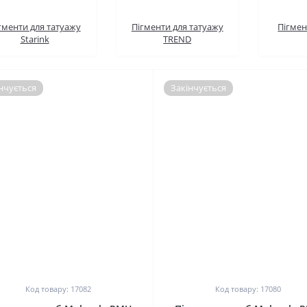
гменти для татуажу
Пігменти для татуажу
Пігмен
Starink
TREND
нчується
Закінчується
0
0
Код товару: 17082
Код товару: 17080