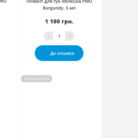
PMU
Пігмент для губ Molecula PMU
Burgundy, 5 мл
1 100 грн.
-
+
До кошика
Закінчується