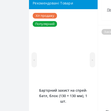
Рекомендовані Товари
Пі
Хіт продажу
Популярний
Закі
<
>
0
Бар'єрний захист на спрей-
батл, блок (130 × 130 мм), 1
шт.