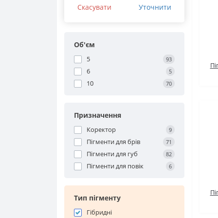
Скасувати
Уточнити
Об'єм
5
93
Пі
6
5
10
70
Призначення
Коректор
9
Пігменти для брів
71
Пігменти для губ
82
Пігменти для повік
6
Пі
Тип пігменту
Гібридні