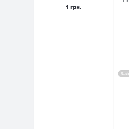
Пі
1 грн.
Закі