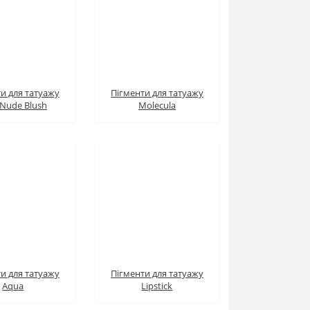
и для татуажу
Пігменти для татуажу
Nude Blush
Molecula
и для татуажу
Пігменти для татуажу
Aqua
Lipstick