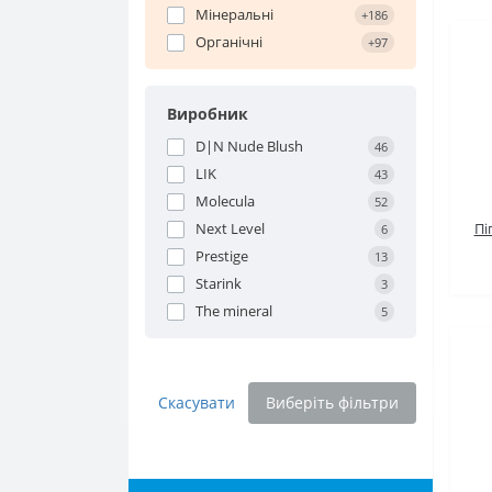
Мінеральні
+186
Органічні
+97
Виробник
D|N Nude Blush
46
LIK
43
Molecula
52
Пі
Next Level
6
Prestige
13
Starink
3
The mineral
5
Скасувати
Виберіть фільтри