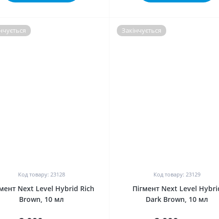
нчується
Закінчується
0
0
Код товару: 23128
Код товару: 23129
мент Next Level Hybrid Rich
Пігмент Next Level Hybrid D
Brown, 10 мл
Brown, 10 мл