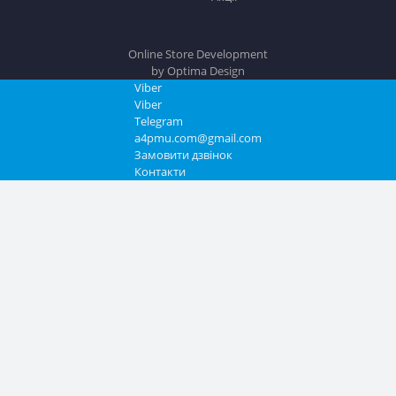
Умови угоди
Повернення товару
Виробники
Акції
Online Store Development
by Optima Design
Viber
Viber
Telegram
a4pmu.com@gmail.com
Замовити дзвінок
Контакти