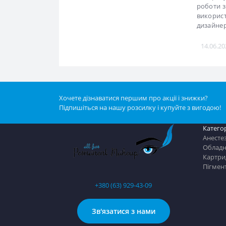
Колірне 
найзрозу
роботи з
використ
дизайнер
14.06.
Хочете дізнаватися першим про акції і знижки?
Підпишіться на нашу розсилку і купуйте з вигодою!
Категор
Анестез
Обладн
Картри
Пігмен
+380 (63) 929-43-09