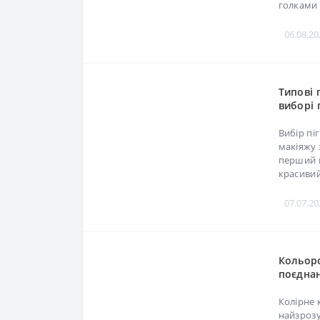
створює 
06.08.
Типові 
виборі 
пермане
Вибір пі
макіяжу 
перший п
красивий 
07.07.
Кольоро
поєднан