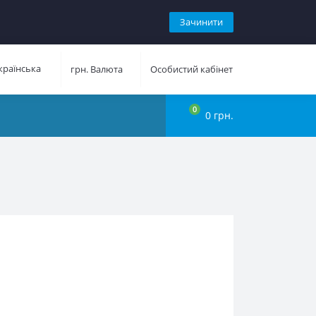
Зачинити
раїнська
грн.
Валюта
Особистий кабінет
0
0 грн.