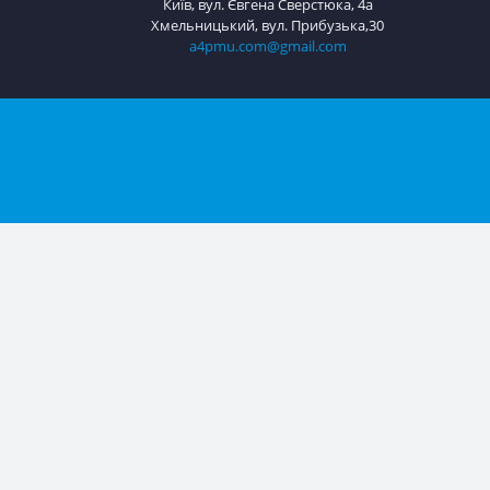
Зв'язатися з нами
Київ, вул. Євгена Сверстюка, 4а
Хмельницький, вул. Прибузька,30
a4pmu.com@gmail.com