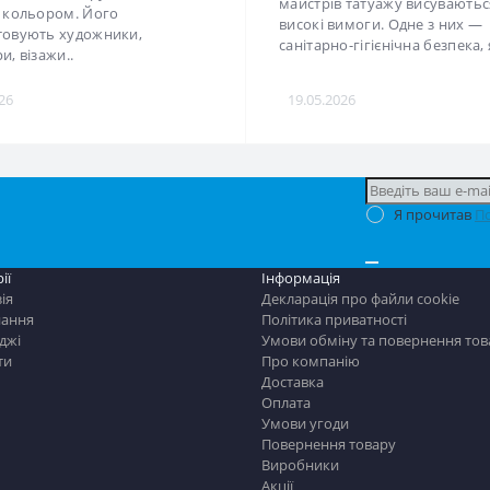
коло Іттена — один із
До облаштування робочого мі
міліших інструментів для
майстрів татуажу висуваютьс
 кольором. Його
високі вимоги. Одне з них —
овують художники,
санітарно-гігієнічна безпека, я
и, візажи..
2026
19.05.2026
Я прочитав
По
ії
Інформація
ія
Декларація про файли cookie
ання
Політика приватності
джі
Умови обміну та повернення това
ти
Про компанію
Доставка
Оплата