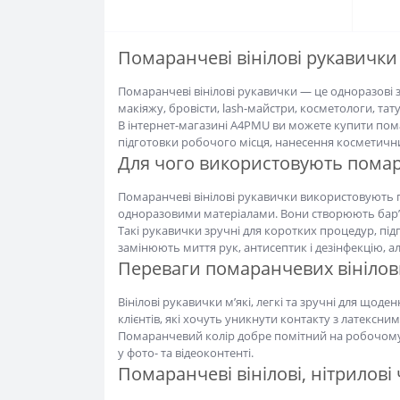
Помаранчеві вінілові рукавички
Помаранчеві вінілові рукавички — це одноразові за
бровісти, lash-майстри, косметологи, тату-майстри 
В інтернет-магазині A4PMU ви можете купити помара
робочого місця, нанесення косметичних засобів, фа
Для чого використовують помаранч
Помаранчеві вінілові рукавички використовують пі
одноразовими матеріалами. Вони створюють бар’єр
Такі рукавички зручні для коротких процедур, підг
миття рук, антисептик і дезінфекцію, але є важливо
Переваги помаранчевих вінілових
Вінілові рукавички м’які, легкі та зручні для щоде
хочуть уникнути контакту з латексними матеріалам
Помаранчевий колір добре помітний на робочому міс
фото- та відеоконтенті.
Помаранчеві вінілові, нітрилові ч
Вінілові рукавички найчастіше обирають для корот