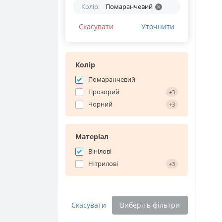
Колір:
Помаранчевий
Скасувати
Уточнити
Колір
Помаранчевий
Прозорий
+3
Чорний
+3
Матеріал
Вінілові
Нітрилові
+3
Скасувати
Виберіть фільтри