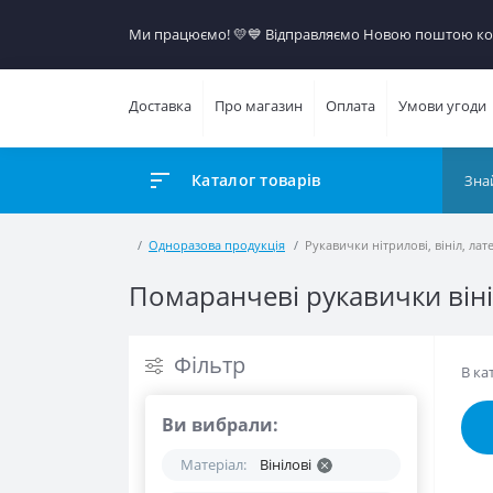
Ми працюємо! 💛​💙 Відправляємо Новою поштою кож
Доставка
Про магазин
Оплата
Умови угоди
Каталог товарів
Одноразова продукція
Рукавички нітрилові, вініл, латекс
Помаранчеві рукавички вініл
Фільтр
В ка
Ви вибрали:
Матеріал:
Вінілові