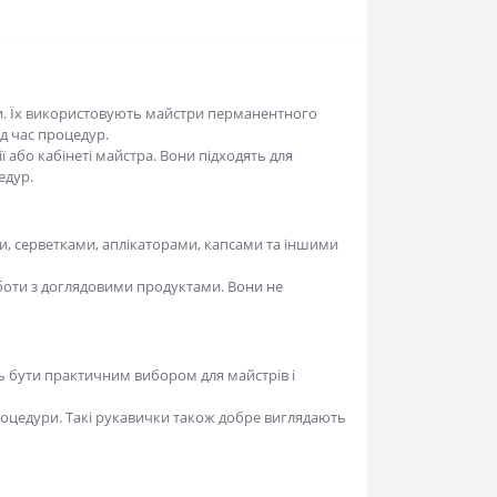
Їх використовують майстри перманентного макіяжу,
едур.
бо кабінеті майстра. Вони підходять для підготовки
рветками, аплікаторами, капсами та іншими
оти з доглядовими продуктами. Вони не замінюють
ти практичним вибором для майстрів і клієнтів, які
дури. Такі рукавички також добре виглядають у
 засобами. Вони комфортні для процедур, де не