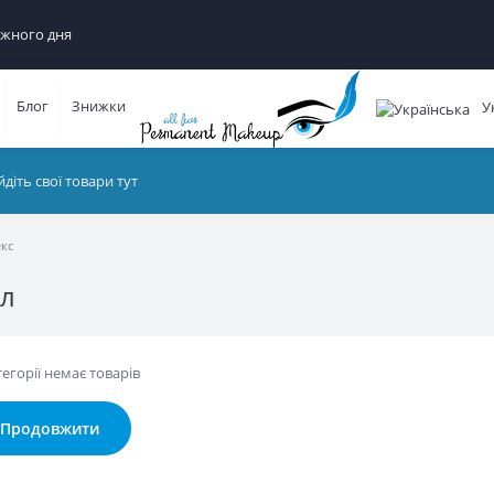
ного дня
Блог
Знижки
Ук
тегорії немає товарів
Продовжити