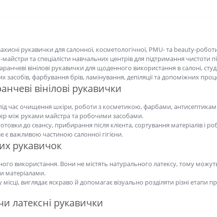
хисні рукавички для салонної, косметологічної, PMU- та beauty-роботи. 
та спеціалісти навчальних центрів для підтримання чистоти під час проц
нчеві вінілові рукавички для щоденного використання в салоні, студії а
рбування брів, ламінування, депіляції та допоміжних процедур.
еві вінілові рукавички
д час очищення шкіри, роботи з косметикою, фарбами, антисептиками, се
 між руками майстра та робочими засобами.
отовки до сеансу, прибирання після клієнта, сортування матеріалів і роб
ю частиною салонної гігієни.
 рукавичок
нного використання. Вони не містять натурального латексу, тому можуть бу
и.
ці, виглядає яскраво й допомагає візуально розділяти різні етапи проце
и латексні рукавички
ких допоміжних задач, підготовки, прибирання та роботи з косметичними