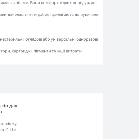
вички еластичні й добре прилягають до руки, але
естерильні, оглядові або універсальні одноразові
, картриджі, пігменти та інші витратні матеріали
тів для
макіяжу
оні”. Це
водиться