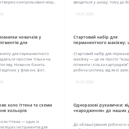
контрольовані мікр..
у шкіру, тому до його..
2026
14.07.2026
помилки новачків у
Стартовий набір для
пігментів для
перманентного макіяжу: 
нтного макіяжу
потрібно майстру-початк
гменту для перманентного
Стартовий набір для пермане
здається простим тільки на
макіяжу — це не просто “маш
огляд. Новачок бачить
пігменти і кілька картриджів”.
відтінок у флаконі, фот..
робоча система, від якої зале.
2026
01.07.2026
ве коло Іттена та схеми
Одноразові рукавички: ві
ня кольорів
«народження» до наших д