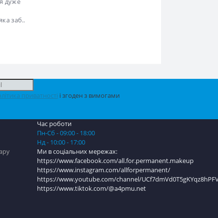
сця
я дуже
ка заб..
літика приватності
і згоден з вимогами
Час роботи
Пн-Сб - 09:00 - 18:00
Нд - 10:00 - 17:00
ру
Ми в соціальних мережах:
https://www.facebook.com/all.for.permanent.makeup