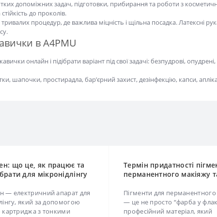
кість до проколів.
тривалих процедур, де важлива міцність і щільна посадка. Латексні рука
су.
авички в A4PMU
чки онлайн і підібрати варіант під свої задачі: безпудрові, опудрені, н
 шапочки, простирадла, бар’єрний захист, дезінфекцію, капси, аплікатори
н: що це, як працює та
Термін придатності пігмен
брати для мікронідлінгу
перманентного макіяжу та
правильне зберігання
 — електричний апарат для
Пігменти для перманентного 
лінгу, який за допомогою
— це не просто “фарба у флак
 картриджа з тонкими голками
професійний матеріал, який в