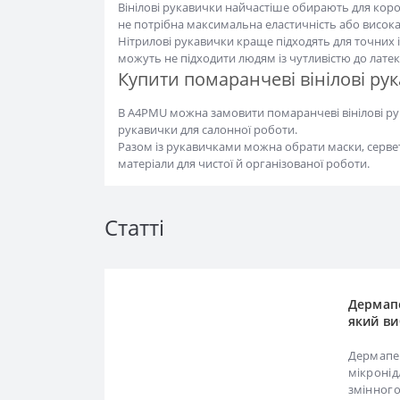
потрібна максимальна еластичність або висока стій
Нітрилові рукавички краще підходять для точних і 
можуть не підходити людям із чутливістю до латек
Купити помаранчеві вінілові рук
В A4PMU можна замовити помаранчеві вінілові рукави
рукавички для салонної роботи.
Разом із рукавичками можна обрати маски, серветки,
для чистої й організованої роботи.
Статті
Дермапе
який ви
Дермапен
мікронід
змінного