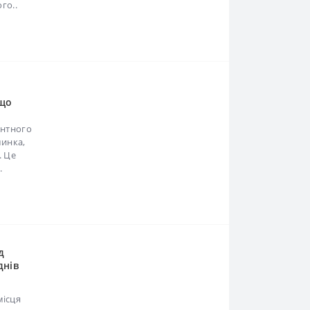
що
івцю
нтного
инка,
 Це
.
д
нів