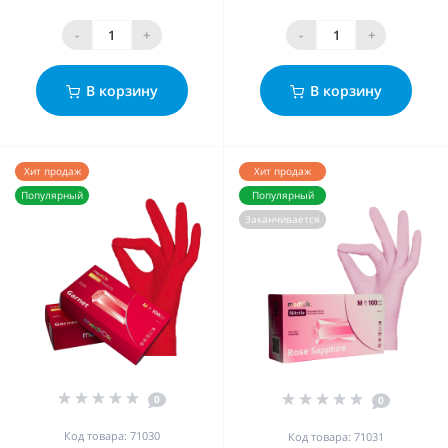
-
+
-
+
В корзину
В корзину
Хит продаж
Хит продаж
Популярный
Популярный
Заканчивается
0
0
Код товара: 71030
Код товара: 71031