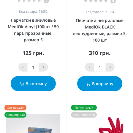
0
0
Код товара: 71052
Код товара: 71024
Перчатки виниловые
Перчатки нитриловые
MediOk Vinyl (100шт / 50
MediOk BLACK
пар), прозрачные,
неопудренные, размер S,
размер S
100 шт
125 грн.
310 грн.
-
+
-
+
В корзину
В корзину
Хит продаж
Популярный
Популярный
Заканчивается