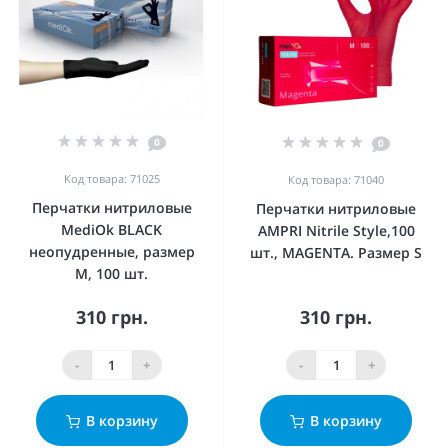
0
0
Код товара: 71025
Код товара: 71040
Перчатки нитриловые
Перчатки нитриловые
MediOk BLACK
AMPRI Nitrile Style,100
неопудренные, размер
шт., MAGENTA. Размер S
M, 100 шт.
310 грн.
310 грн.
-
+
-
+
В корзину
В корзину