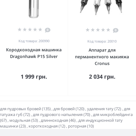
0
0
Код товара: 200990
Код товара: 20010
Кородкоходная машинка
Аппарат для
Dragonhawk P15 Silver
перманентного макияжа
Cronus
1 999 грн.
2 034 грн.
для пудровых бровей (135)
,
для бровей (120)
,
удаления тату (72)
,
для
татуажа губ (72)
,
для пудрового напыления (70)
,
для микроблейдинга
(67)
,
модульная (53)
,
длинноходная (46)
,
для индукционной тату
машинки (23)
,
короткоходная (12)
,
роторная (10)