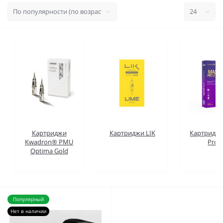
Картриджи
Картриджи LIK
Картриджи
Kwadron® PMU
Pro 
Optima Gold
Популярный
Нет в наличии